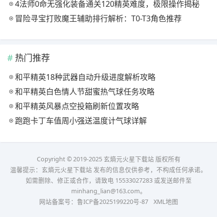
4法师0命无强化装备通关120精英难度，极限操作揭秘
冒险寻宝打败魔王辅助排行解析：T0-T3角色推荐
热门推荐
和平精英18种武器自动升级进度解析攻略
和平精英白色情人节甜蜜热气球任务攻略
和平精英风暴点空投箱刷新位置攻略
跑跑卡丁车值周小强送温度计气球详解
Copyright © 2019-2025 玄熵元火星下载站 版权所有
温馨提示：玄熵元火星下载站 发布的信息仅供参考，不构成任何承诺。
如需删除、修正或合作，请致电 15533027283 或发送邮件至
minhang_lian@163.com。
网站备案号：
鲁ICP备2025199220号-87
XML地图