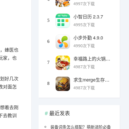
4997次下载
小智日历 2.3.7
5
4995次下载
小步外勤 4.9.0
6
4990次下载
过，蜂医也
玩家，也
幸福路上的火锅店官方版 v5.3.5安卓版
7
4987次下载
策划好几次
求生merge生存之地手机版 v1.48.0安卓版
8
教对面怎
4987次下载
别想着去刚
最近发表
下去教训
装备词条怎么搭配？萌新进阶必备