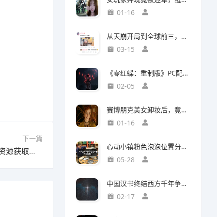
01-16
从天崩开局到全球前三，这还是我认识的“少前2”？
03-15
《零红蝶：重制版》PC配置公开：推荐配置RTX2060 1080p/30帧
02-05
赛博朋克美女卸妆后，竟然比浓妆时更惊艳？
01-16
下一篇
心动小镇粉色泡泡位置分布攻略
下一篇：浮空秘境开局指南：战力提升全攻略与资源获取技巧
05-28
中国汉书终结西方千年争吵：伯利恒之星是真实存在
02-17