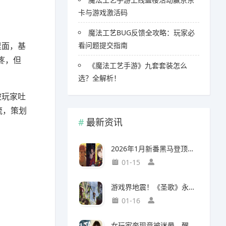
卡与游戏激活码
魔法工艺BUG反馈全攻略：玩家必
里面，基
看问题提交指南
疼，但
《魔法工艺手游》九套套装怎么
选？全解析！
被玩家吐
流，策划
最新资讯
2026年1月新番黑马登顶，竟然力压《咒术回战》拿下第一
01-15
游戏界地震！《圣歌》永久停服，《生化9》海报震撼亮相
01-16
女玩家奔现竟被迷晕，醒来后价值千万的游戏装备不翼而飞