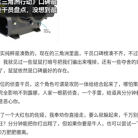
其实纯粹是凑数的，现在的三角洲里面，干员口碑榜凑不齐，不
，我就见过一些鼠鼠打暗号把我们骗出来嘎掉，还有一些夺舍的
了，鼠鼠依然是口碑最好的存在。
击位的侦查干员，这个角色可谓是攻防一体给结合起来了，哪怕
完全影响不到露娜，人家一根箭侦查，一个手雷，给道具分分钟
意恶心你。
背了一个大红包的佐娅，我奉劝你直接走，要么就躲起来，千万
狂？分分钟能把你打出翔了，但如果你要是牛人，也可以尝试一
0万肥肥撤离。