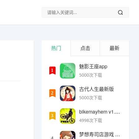
热门
点击
最新
魅影王座app
1
5000次下载
古代人生最新版
2
5000次下载
bikemayhem v1.6.2安卓版
3
4998次下载
梦想寿司店游戏 v4.14.1安卓版
4