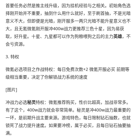
首要任务必然是推主线升级，因为挂机经验与之相关。初始角色选
择刚开始并不重要，抽到什么用什么就好，至于刷首抽，不是光暗
意义不大，但即便是光暗，刚开服多一两只光暗不能升星意义也不
大，且无氪微氪刚开服冲400w战力更推荐三色十星，因为易获
取，好升星。十星、九星都可以作为狗粮喂狗之后的主力
英雄
，不
会亏资源。
3. 特权
微氪必选项目之作战特权：每日免费次数+2 微氪开服必买 前期等
级相当重要，决定了你解锁战力系统的速度
[图片]
冲战力必选
秘灵
特权：微氪推荐购买，性价比超高，加战非常多。
有了这个，400w战力就会非常简单。秘灵是冲400w战力最重要的
一环，是前期升战主要来源。游戏特色，每日限制钻石抽数，也就
锁死了战力提升速度。如果要冲榜，属于必买，且每日钻石抽要抽
满。