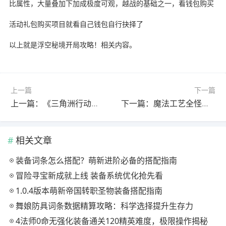
比属性，大量叠加下加成极度可观，越战的基础之一，看钱包购买
活动礼包购买项目就看自己钱包自行抉择了
以上就是浮空秘境开局攻略！相关内容。
上一篇
下一篇
上一篇：《三角洲行动》口碑最差干员盘点，没想到最差的竟非乌鲁鲁
下一篇：魔法工艺全怪物图鉴 遗迹之森第三部分揭秘
相关文章
装备词条怎么搭配？萌新进阶必备的搭配指南
冒险寻宝新成就上线 装备系统优化抢先看
1.0.4版本萌新帝国转职圣物装备搭配指南
舞娘防具词条数据精算攻略：科学选择提升生存力
4法师0命无强化装备通关120精英难度，极限操作揭秘