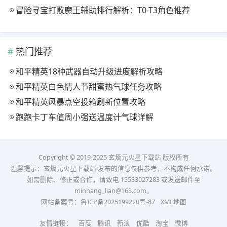
冒险寻宝打败魔王辅助排行解析：T0-T3角色推荐
热门推荐
和平精英18种武器自动升级进度解析攻略
和平精英白色情人节甜蜜热气球任务攻略
和平精英风暴点空投箱刷新位置攻略
跑跑卡丁车值周小强送温度计气球详解
Copyright © 2019-2025 玄熵元火星下载站 版权所有
温馨提示：玄熵元火星下载站 发布的信息仅供参考，不构成任何承诺。
如需删除、修正或合作，请致电 15533027283 或发送邮件至
minhang_lian@163.com。
网站备案号：
鲁ICP备2025199220号-87
XML地图
友情链接：
百度
腾讯
新浪
优酷
淘宝
微博