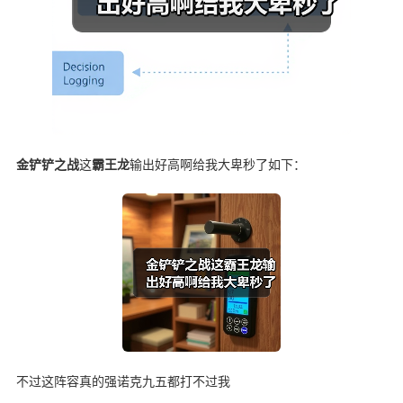
金铲铲之战
这
霸王龙
输出好高啊给我大卑秒了如下：
不过这阵容真的强诺克九五都打不过我