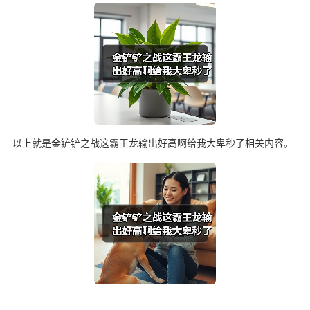
以上就是金铲铲之战这霸王龙输出好高啊给我大卑秒了相关内容。