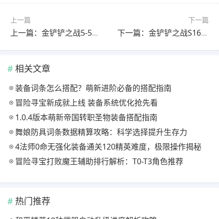
上一篇
下一篇
上一篇：金铲铲之战5-5忍辱负重7-1绝地反杀
下一篇：金铲铲之战S16各个羁绊效果介绍
相关文章
装备词条怎么搭配？萌新进阶必备的搭配指南
冒险寻宝新成就上线 装备系统优化抢先看
1.0.4版本萌新帝国转职圣物装备搭配指南
舞娘防具词条数据精算攻略：科学选择提升生存力
4法师0命无强化装备通关120精英难度，极限操作揭秘
冒险寻宝打败魔王辅助排行解析：T0-T3角色推荐
热门推荐