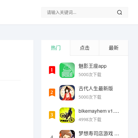
热门
点击
最新
魅影王座app
1
5000次下载
古代人生最新版
2
5000次下载
bikemayhem v1.6.2安卓版
3
4998次下载
梦想寿司店游戏 v4.14.1安卓版
4