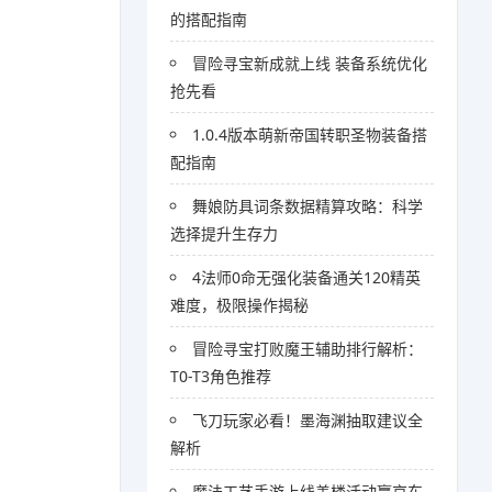
的搭配指南
冒险寻宝新成就上线 装备系统优化
抢先看
1.0.4版本萌新帝国转职圣物装备搭
配指南
舞娘防具词条数据精算攻略：科学
选择提升生存力
4法师0命无强化装备通关120精英
难度，极限操作揭秘
冒险寻宝打败魔王辅助排行解析：
T0-T3角色推荐
飞刀玩家必看！墨海渊抽取建议全
解析
魔法工艺手游上线盖楼活动赢京东