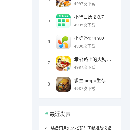
4997次下载
小智日历 2.3.7
5
4995次下载
小步外勤 4.9.0
6
4990次下载
幸福路上的火锅店官方版 v5.3.5安卓版
7
4987次下载
求生merge生存之地手机版 v1.48.0安卓版
8
4987次下载
最近发表
装备词条怎么搭配？萌新进阶必备