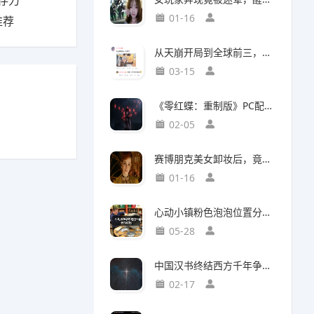
存力
01-16
推荐
从天崩开局到全球前三，这还是我认识的“少前2”？
03-15
《零红蝶：重制版》PC配置公开：推荐配置RTX2060 1080p/30帧
02-05
赛博朋克美女卸妆后，竟然比浓妆时更惊艳？
01-16
心动小镇粉色泡泡位置分布攻略
05-28
中国汉书终结西方千年争吵：伯利恒之星是真实存在
02-17