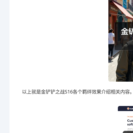
以上就是金铲铲之战S16各个羁绊效果介绍相关内容