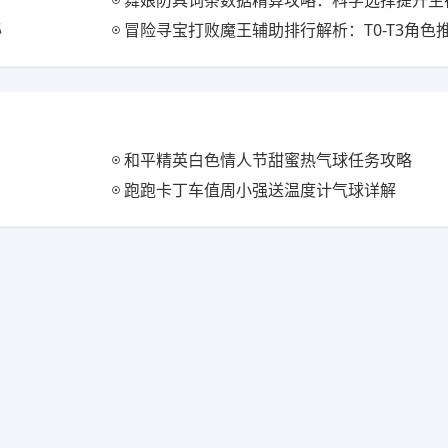
舞娘防具词条数据精算攻略：科学选择提升生
秘
冒险寻宝打败魔王辅助排行解析：T0-T3角色
和平精英白色情人节甜蜜热气球任务攻略
跑跑卡丁车值周小强送温度计气球详解