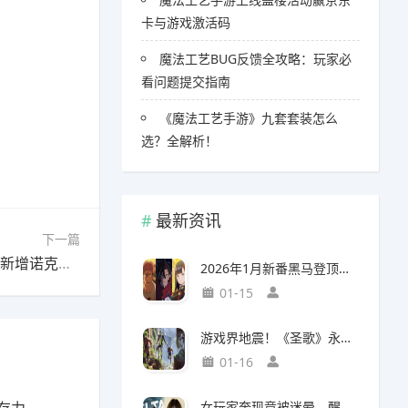
卡与游戏激活码
魔法工艺BUG反馈全攻略：玩家必
看问题提交指南
《魔法工艺手游》九套套装怎么
选？全解析！
最新资讯
下一篇
下一篇：金铲铲之战金铲铲12月19日阵容推荐，新增诺克大卑
2026年1月新番黑马登顶，竟然力压《咒术回战》拿下第一
01-15
游戏界地震！《圣歌》永久停服，《生化9》海报震撼亮相
01-16
女玩家奔现竟被迷晕，醒来后价值千万的游戏装备不翼而飞