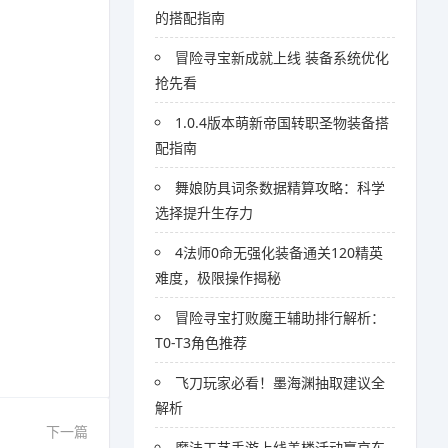
的搭配指南
冒险寻宝新成就上线 装备系统优化
抢先看
1.0.4版本萌新帝国转职圣物装备搭
配指南
舞娘防具词条数据精算攻略：科学
选择提升生存力
4法师0命无强化装备通关120精英
难度，极限操作揭秘
冒险寻宝打败魔王辅助排行解析：
T0-T3角色推荐
飞刀玩家必看！墨海渊抽取建议全
解析
下一篇
魔法工艺手游上线盖楼活动赢京东