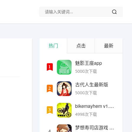
热门
点击
最新
魅影王座app
1
5000次下载
古代人生最新版
2
5000次下载
bikemayhem v1.6.2安卓版
3
4998次下载
梦想寿司店游戏 v4.14.1安卓版
4