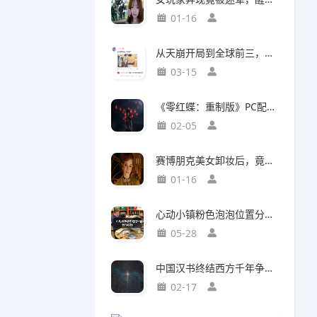
01-16
从天崩开局到全球前三，这还是我认识的“少前2”？
03-15
《零红蝶：重制版》PC配置公开：推荐配置RTX2060 1080p/30帧
02-05
赛博朋克美女卸妆后，竟然比浓妆时更惊艳？
01-16
心动小镇粉色泡泡位置分布攻略
05-28
中国汉书终结西方千年争吵：伯利恒之星是真实存在
02-17