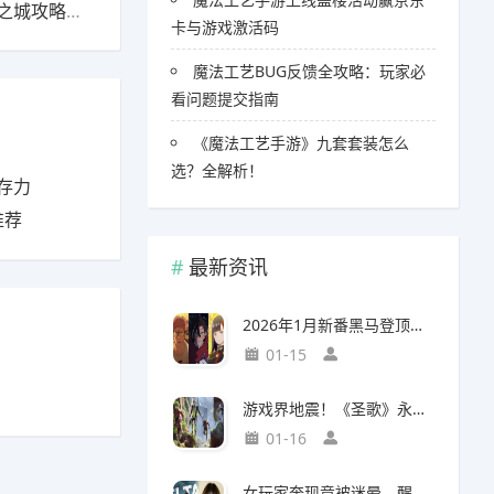
下一篇：黎明觉醒援助任务哪项收益最高？遗落之城攻略推荐
卡与游戏激活码
魔法工艺BUG反馈全攻略：玩家必
看问题提交指南
《魔法工艺手游》九套套装怎么
选？全解析！
存力
推荐
最新资讯
2026年1月新番黑马登顶，竟然力压《咒术回战》拿下第一
01-15
游戏界地震！《圣歌》永久停服，《生化9》海报震撼亮相
01-16
女玩家奔现竟被迷晕，醒来后价值千万的游戏装备不翼而飞