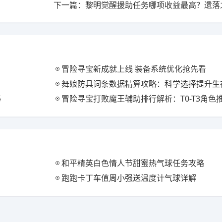
冒险寻宝新成就上线 装备系统优化抢先看
舞娘防具词条数据精算攻略：科学选择提升生
秘
冒险寻宝打败魔王辅助排行解析：T0-T3角色
和平精英白色情人节甜蜜热气球任务攻略
跑跑卡丁车值周小强送温度计气球详解