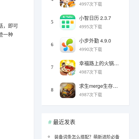
4997次下载
小智日历 2.3.7
5
话，即可
4995次下载
迹一种
小步外勤 4.9.0
6
4990次下载
幸福路上的火锅店官方版 v5.3.5安卓版
7
4987次下载
求生merge生存之地手机版 v1.48.0安卓版
8
4987次下载
最近发表
装备词条怎么搭配？萌新进阶必备