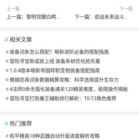
上一篇
下一篇
上一篇：黎明觉醒白鳄女王任务触发点及定位攻略
下一篇：逆战未来战斗系统深度解析：一图看懂核心机制
相关文章
装备词条怎么搭配？萌新进阶必备的搭配指南
冒险寻宝新成就上线 装备系统优化抢先看
1.0.4版本萌新帝国转职圣物装备搭配指南
舞娘防具词条数据精算攻略：科学选择提升生存力
4法师0命无强化装备通关120精英难度，极限操作揭秘
冒险寻宝打败魔王辅助排行解析：T0-T3角色推荐
热门推荐
和平精英18种武器自动升级进度解析攻略