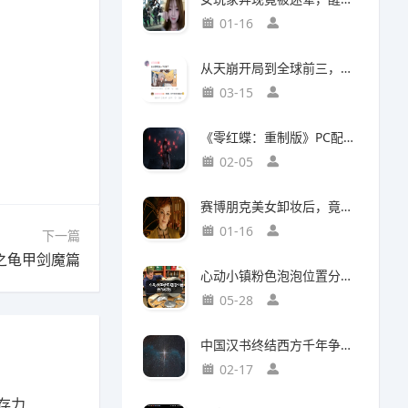
01-16
从天崩开局到全球前三，这还是我认识的“少前2”？
03-15
《零红蝶：重制版》PC配置公开：推荐配置RTX2060 1080p/30帧
02-05
赛博朋克美女卸妆后，竟然比浓妆时更惊艳？
01-16
下一篇
之龟甲剑魔篇
心动小镇粉色泡泡位置分布攻略
05-28
中国汉书终结西方千年争吵：伯利恒之星是真实存在
02-17
存力