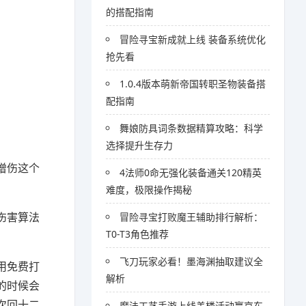
的搭配指南
冒险寻宝新成就上线 装备系统优化
抢先看
1.0.4版本萌新帝国转职圣物装备搭
配指南
舞娘防具词条数据精算攻略：科学
选择提升生存力
增伤这个
4法师0命无强化装备通关120精英
难度，极限操作揭秘
伤害算法
冒险寻宝打败魔王辅助排行解析：
T0-T3角色推荐
飞刀玩家必看！墨海渊抽取建议全
用免费打
解析
的时候会
次回十二
魔法工艺手游上线盖楼活动赢京东