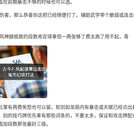
血在前期暴击不够的时候也可以选。
害，那么恭喜你这把已经随便打了。辅助武学带个脆弱或连击
神腿极致的段数肯定得拿但一两张够了费太高了用不起，青
云掌有两费免怒也可以留，软剑如龙局内有暴击或天赋已经点出
。别的技巧牌优先拿有那些词条的，不要太多，保证和攻击牌配
面加段数那张最好三级。