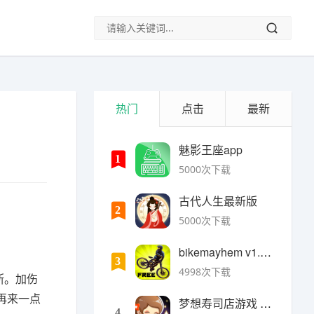
热门
点击
最新
魅影王座app
1
5000次下载
古代人生最新版
2
5000次下载
bikemayhem v1.6.2安卓版
3
4998次下载
断。加伤
再来一点
梦想寿司店游戏 v4.14.1安卓版
4