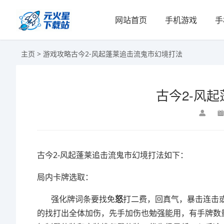
网站首页
手机游戏
手
主页
>
游戏攻略
古今2-风起蓬莱追击流鬼市幻境打法
古今2-风
古今2-风起蓬莱追击流鬼市幻境打法如下：
局内卡牌选取：
强化牌词条要找免
怒
打二费，回真气，暴击连击
的找打出全体加伤，先手加伤也勉强能用，有手牌数