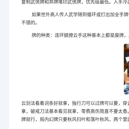
复制武侠牌和弃牌堆印武侠牌，优先级最低。入手冷
如果世外高人传人武学随到循环或打出加全手牌伤
不错的。
牌的种类：连环腿撩云手这种基本上都是废牌，风
云剑法看着词条好就拿，独行刀可以过牌可以要，穿
拿，破戒刀法基本看见就拿，零费高伤简直不要太香
牌就行，局内幻牌只要秋风扫叶和落叶秋风，两个里