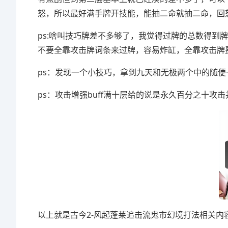
怒，所以最好满手牌开技能，能抽二命就抽二命，回
ps:啥叫技巧牌差不多够了，我觉得过牌的总数得到
不要全靠攻击牌词条来过牌，容易炸缸，全靠攻击牌
ps：发现一个小技巧，拿到九天和无极两个中的随
ps：攻击增强buff满十层给的说是永久百分之十
以上就是古今2-风起蓬莱追击流鬼市幻境打法相关内