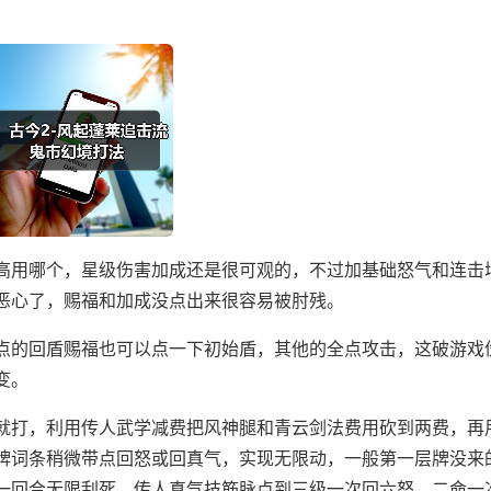
高用哪个，星级伤害加成还是很可观的，不过加基础怒气和连击
恶心了，赐福和加成没点出来很容易被肘残。
点的回盾赐福也可以点一下初始盾，其他的全点攻击，这破游戏
变。
就打，利用传人武学减费把风神腿和青云剑法费用砍到两费，再
牌词条稍微带点回怒或回真气，实现无限动，一般第一层牌没来
一回合无限刮死。传人真气技筋脉点到三级一次回六怒，二命一