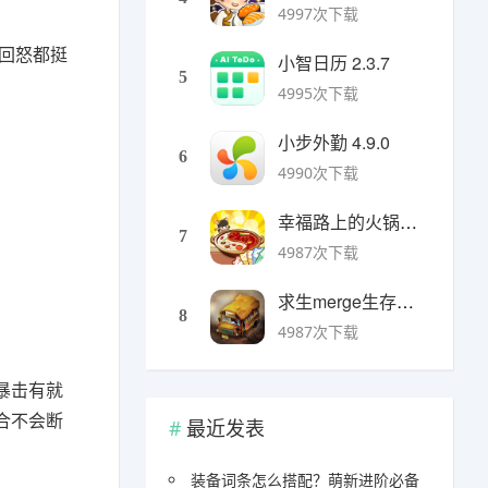
4997次下载
回怒都挺
小智日历 2.3.7
5
4995次下载
小步外勤 4.9.0
6
4990次下载
幸福路上的火锅店官方版 v5.3.5安卓版
7
4987次下载
求生merge生存之地手机版 v1.48.0安卓版
8
4987次下载
暴击有就
合不会断
最近发表
装备词条怎么搭配？萌新进阶必备