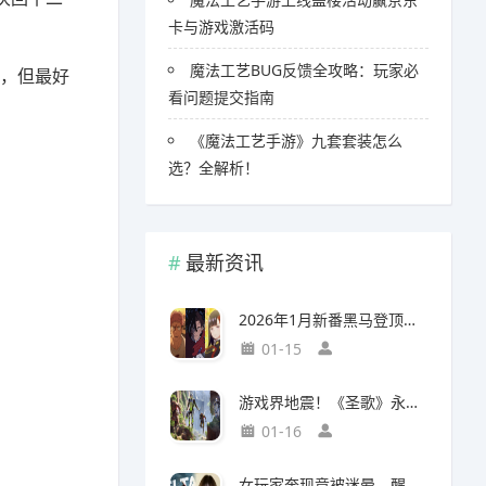
卡与游戏激活码
魔法工艺BUG反馈全攻略：玩家必
，但最好
看问题提交指南
《魔法工艺手游》九套套装怎么
选？全解析！
最新资讯
2026年1月新番黑马登顶，竟然力压《咒术回战》拿下第一
01-15
游戏界地震！《圣歌》永久停服，《生化9》海报震撼亮相
01-16
女玩家奔现竟被迷晕，醒来后价值千万的游戏装备不翼而飞