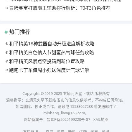
冒险寻宝打败魔王辅助排行解析：T0-T3角色推荐
热门推荐
和平精英18种武器自动升级进度解析攻略
和平精英白色情人节甜蜜热气球任务攻略
和平精英风暴点空投箱刷新位置攻略
跑跑卡丁车值周小强送温度计气球详解
Copyright © 2019-2025 玄熵元火星下载站 版权所有
温馨提示：玄熵元火星下载站 发布的信息仅供参考，不构成任何承诺。
如需删除、修正或合作，请致电 15533027283 或发送邮件至
minhang_lian@163.com。
网站备案号：
鲁ICP备2025199220号-87
XML地图
友情链接：
百度
腾讯
新浪
优酷
淘宝
微博