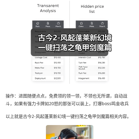
操作：进图随便点点，免费领的领一领，不领也无所谓，自动战
斗，如果有强力卡牌如20怒的那张可以装上，打爆boss鸣金收兵
以上就是古今2-风起蓬莱新幻境一键扫荡之龟甲剑魔篇相关内容。