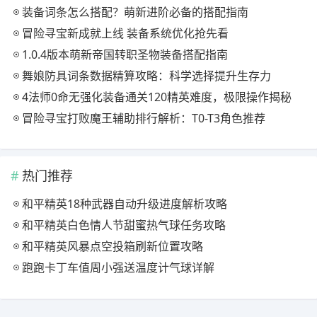
装备词条怎么搭配？萌新进阶必备的搭配指南
冒险寻宝新成就上线 装备系统优化抢先看
1.0.4版本萌新帝国转职圣物装备搭配指南
舞娘防具词条数据精算攻略：科学选择提升生存力
4法师0命无强化装备通关120精英难度，极限操作揭秘
冒险寻宝打败魔王辅助排行解析：T0-T3角色推荐
热门推荐
和平精英18种武器自动升级进度解析攻略
和平精英白色情人节甜蜜热气球任务攻略
和平精英风暴点空投箱刷新位置攻略
跑跑卡丁车值周小强送温度计气球详解