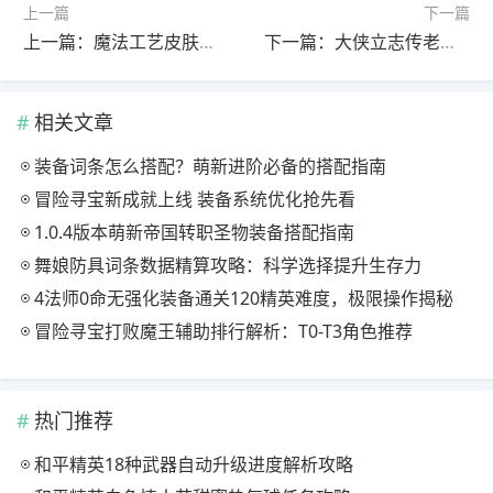
上一篇
下一篇
上一篇：魔法工艺皮肤护理指南：高效使用技巧与效果解析
下一篇：大侠立志传老头燕歌行：属性逆天却难破天塔？
相关文章
装备词条怎么搭配？萌新进阶必备的搭配指南
冒险寻宝新成就上线 装备系统优化抢先看
1.0.4版本萌新帝国转职圣物装备搭配指南
舞娘防具词条数据精算攻略：科学选择提升生存力
4法师0命无强化装备通关120精英难度，极限操作揭秘
冒险寻宝打败魔王辅助排行解析：T0-T3角色推荐
热门推荐
和平精英18种武器自动升级进度解析攻略