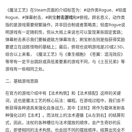
《魔法工艺》在Steam页面的介绍标签为：#动作类Rogue、#轻度
Rogue、#弹幕射击、#刷宝
射击游戏
和#俯视。顾名思义，动作类
指的是游戏需要频繁操作，并非回合制或者策略类；轻度Rogue说
明游戏有一定随机性，但从大局上来说也可以复现某些固定套路；
弹幕射击表示我们要躲避敌方弹幕攻击；刷宝射击则是指获得奖励
要建立在战胜怪物的基础上；最后，俯视也说明游戏是2D或2.5D，
综合以上来看，《魔法工艺》与《重生细胞》《苍翼：混沌效应》
等带有一定平台跳跃或高低差要素的游戏不同，与《土豆兄弟》等
游戏有一些相同之处。
二、基础游戏思路
在官方的游戏介绍中有【法术构筑】和【法术搭配】这样的关键
词，这也是魔法工艺的核心玩法：编程。在游戏过程中，我们会不
断获得各种道具来强化自身战力，其中【法杖】将作为载体发射各
种强化过的【法术】。而法杖上的法术遵循【从左到右】的结算形
式，因此，法杖的各种槽位与法术摆放的顺序，会产生奇妙的反
应，即使相同的法术构筑，也会因不同的摆放顺序，结算出完全不