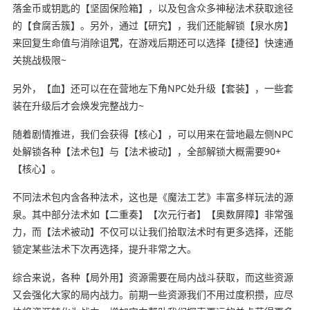
落金币或钥匙的【坚固保险箱】，以及包含众多神秘法术获取途径
的【食腐舌簇】。另外，通过【研究】，我们还能解锁【泉水房】
来回复生命值与消除诅
咒
，在游戏后期还可以选择【捷径】快速通
关挑战极限~
另外，【血】还可以在在营地左下角NPC处升级【套装】，一些套
装在升级后才会焕发完整战力~
随着剧情推进，我们会获得【核心】，可以用来在营地最左侧NPC
处解锁各种【法术包】与【法术被动】，全部解锁大概需要90+
【核心】。
不同法术包内含各种法术，这也是《魔法工艺》丰富多样玩法的源
泉。其中部分法术如【二重奏】【次元行者】【奥数屏障】非常强
力，而【法术被动】不仅可以让我们拾取法术时有更多选择，还能
锁定某些法术下次再选择，提升非常之大。
综合来说，各种【局外用】资源需要在局内战斗获取，而这些资源
又会强化大家的局内战力。前期一些资源我们不用过度积攒，应尽