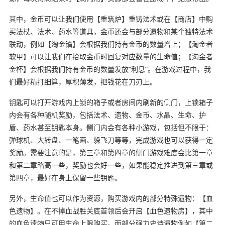
其中，金币可以让我们使用【重筑炉】重铸法术或在【商店】中购
买法杖、法术、药水等道具，金币还会与部分遗物和某个独特法术
联动，例如【淘金镐】会根据我们持有金币的数量增上；【淘金者
软甲】可以让我们在拾取金币时回复对应数量的生命值；【淘金者
金杯】会根据我们持有金币的数量发放“利息”。在游戏过程中，我
们最好精打细算，厚积薄发，把钱花在刀刃上。
钥匙可以打开游戏内上锁的箱子或者房间内刷新的侧门，上锁箱子
内会有各种随机奖励，包括法术、遗物、金币、水晶、生命、护
盾、药水甚至钥匙本身。侧门内会有各种小游戏，包括但不限于：
弹球机、大转盘、一笔画、躲飞刀等等，完成游戏也可以获得一定
奖励。需要注意的是，第三章和第四章的侧门游戏难度会比第一章
和第二章略高一些，奖励也会好一些，如果能稳定推进到第三章或
第四章，最好在身上保留一些钥匙。
另外，生命值也可以作为资源，购买游戏内的部分特殊遗物：【血
色遗物】。在不掉血战胜关底首领后会开启【血色遗物房】，其中
的血色遗物只可用生命上限购买。而部分强力史诗遗物例如【第二